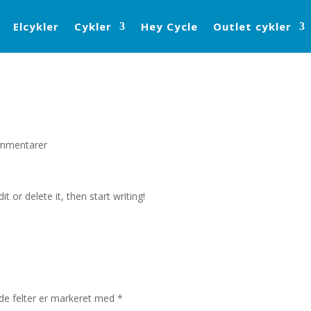
Elcykler
Cykler
Hey Cycle
Outlet cykler
mmentarer
t or delete it, then start writing!
e felter er markeret med
*