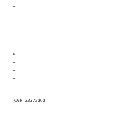
Tilbehør
Om os
Kontakt/åbningstider
Om os
FAQ
Handelsbetingelser
CVR: 33372000