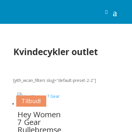
Kvindecykler outlet
[yith_wcan_filters slug="default-preset-2-2"]
Tilbud!
Tilbud!
Tilbud!
Tilbud!
Hey Women
7 Gear
Rullebremse