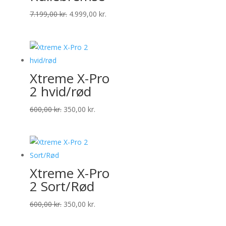
Den
Den
7.199,00
kr.
4.999,00
kr.
oprindelige
aktuelle
pris
pris
var:
er:
7.199,00 kr..
4.999,00 kr..
Xtreme X-Pro
2 hvid/rød
Den
Den
600,00
kr.
350,00
kr.
oprindelige
aktuelle
pris
pris
var:
er:
600,00 kr..
350,00 kr..
Xtreme X-Pro
2 Sort/Rød
Den
Den
600,00
kr.
350,00
kr.
oprindelige
aktuelle