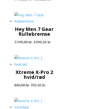
oprindelige
aktuelle
pris
pris
var:
er:
7.199,00 kr..
4.999,00 kr..
Hey Men 7 Gear
Rullebremse
Den
Den
7.199,00
kr.
4.999,00
kr.
oprindelige
aktuelle
pris
pris
var:
er:
7.199,00 kr..
4.999,00 kr..
Xtreme X-Pro 2
hvid/rød
Den
Den
600,00
kr.
350,00
kr.
oprindelige
aktuelle
pris
pris
var:
er: