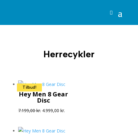
Herrecykler
Tilbud!
Tilbud!
Tilbud!
Tilbud!
Tilbud!
Tilbud!
Tilbud!
Tilbud!
Tilbud!
Tilbud!
Tilbud!
Hey Men 8 Gear
Disc
Den
Den
7.199,00
kr.
4.999,00
kr.
oprindelige
aktuelle
pris
pris
var:
er: