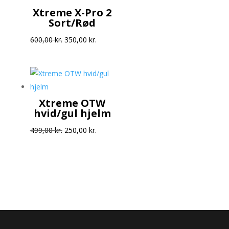
600,00 kr..
350,00 kr..
Xtreme X-Pro 2
Sort/Rød
Den
Den
600,00
kr.
350,00
kr.
oprindelige
aktuelle
pris
pris
var:
er:
600,00 kr..
350,00 kr..
Xtreme OTW
hvid/gul hjelm
Den
Den
499,00
kr.
250,00
kr.
oprindelige
aktuelle
pris
pris
var:
er:
499,00 kr..
250,00 kr..