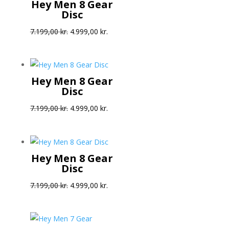
Hey Men 8 Gear
7.199,00 kr..
4.999,00 kr..
Disc
Den
Den
7.199,00
kr.
4.999,00
kr.
oprindelige
aktuelle
pris
pris
var:
er:
Hey Men 8 Gear
7.199,00 kr..
4.999,00 kr..
Disc
Den
Den
7.199,00
kr.
4.999,00
kr.
oprindelige
aktuelle
pris
pris
var:
er:
Hey Men 8 Gear
7.199,00 kr..
4.999,00 kr..
Disc
Den
Den
7.199,00
kr.
4.999,00
kr.
oprindelige
aktuelle
pris
pris
var:
er: