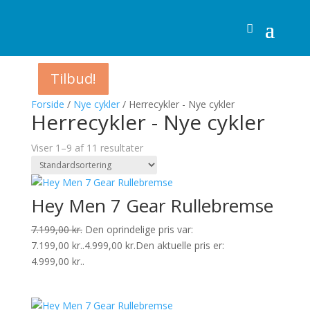
Tilbud!
Tilbud!
Tilbud!
Tilbud!
Tilbud!
Tilbud!
Tilbud!
Tilbud!
Tilbud!
Forside
/
Nye cykler
/ Herrecykler - Nye cykler
Herrecykler - Nye cykler
Viser 1–9 af 11 resultater
Hey Men 7 Gear Rullebremse
7.199,00
kr.
Den oprindelige pris var:
7.199,00 kr..
4.999,00
kr.
Den aktuelle pris er:
4.999,00 kr..