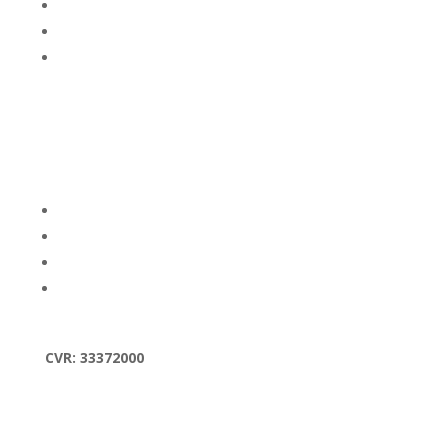
Hey Cycle
Brugte cykler
Tilbehør
Om os
Kontakt/åbningstider
Om os
FAQ
Handelsbetingelser
CVR: 33372000